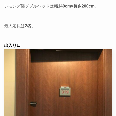
シモンズ製ダブルベッドは
幅140cm×長さ200cm
。
最大定員は
2名
。
出入り口