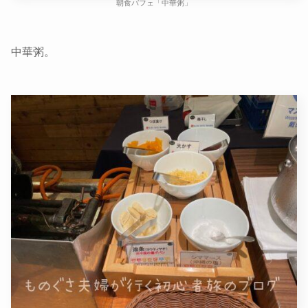
朝食バフェ「中華粥」
中華粥。