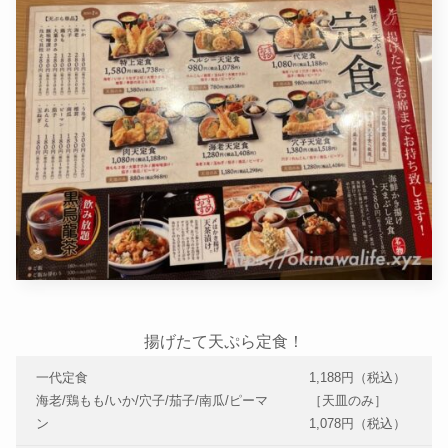
揚げたて天ぷら定食！
一代定食
1,188円（税込）
海老/鶏もも/いか/穴子/茄子/南瓜/ピーマ
［天皿のみ］
ン
1,078円（税込）