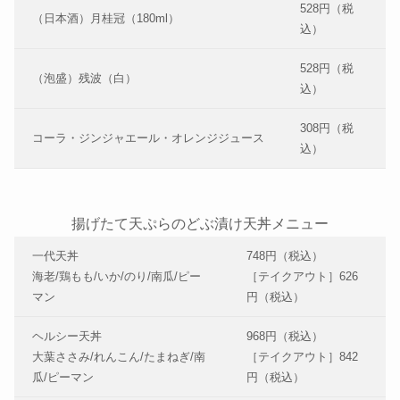
528円（税
（日本酒）月桂冠（180ml）
込）
528円（税
（泡盛）残波（白）
込）
308円（税
コーラ・ジンジャエール・オレンジジュース
込）
揚げたて天ぷらのどぶ漬け天丼メニュー
一代天丼
748円（税込）
海老/鶏もも/いか/のり/南瓜/ピー
［テイクアウト］626
マン
円（税込）
ヘルシー天丼
968円（税込）
大葉ささみ/れんこん/たまねぎ/南
［テイクアウト］842
瓜/ピーマン
円（税込）