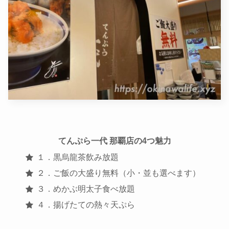
てんぷら一代 那覇店の4つ魅力
１．黒烏龍茶飲み放題
２．ご飯の大盛り無料（小・並も選べます）
３．めかぶ明太子食べ放題
４．揚げたての熱々天ぷら