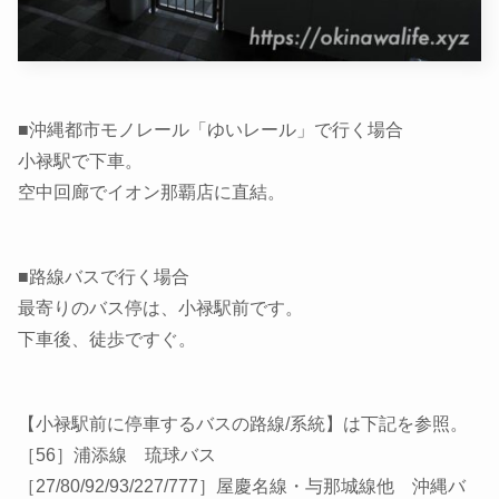
■沖縄都市モノレール「ゆいレール」で行く場合
小禄駅で下車。
空中回廊でイオン那覇店に直結。
■路線バスで行く場合
最寄りのバス停は、小禄駅前です。
下車後、徒歩ですぐ。
【小禄駅前に停車するバスの路線/系統】は下記を参照。
［56］浦添線 琉球バス
［27/80/92/93/227/777］屋慶名線・与那城線他 沖縄バ