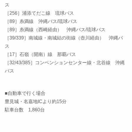
ス
［256］浦添てだこ線 琉球バス
［89］糸満線 沖縄バス/琉球バス
［89］糸満線（西崎経由） 沖縄バス/琉球バス
［39/339］南城線・南城結の街線（壺川経由） 沖縄バ
ス
［17］石嶺（開南）線 那覇バス
［32/43/385］コンベンションセンター線・北谷線 沖縄
バス
■自動車で行く場合
豊見城・名嘉地ICより約15分
駐車台数 1,860台