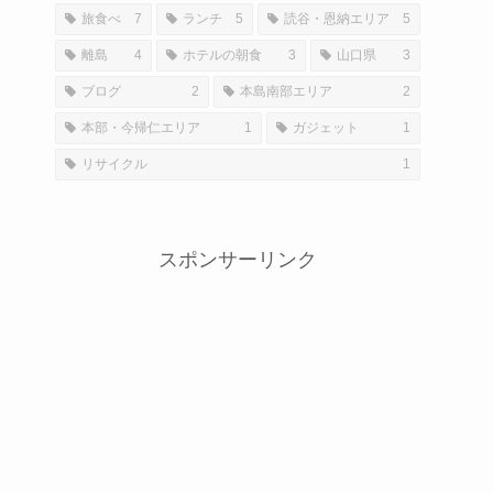
旅食べ
7
ランチ
5
読谷・恩納エリア
5
離島
4
ホテルの朝食
3
山口県
3
ブログ
2
本島南部エリア
2
本部・今帰仁エリア
1
ガジェット
1
リサイクル
1
スポンサーリンク