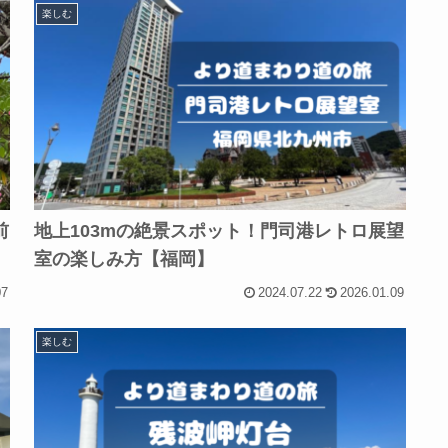
楽しむ
前
地上103mの絶景スポット！門司港レトロ展望
室の楽しみ方【福岡】
07
2024.07.22
2026.01.09
楽しむ