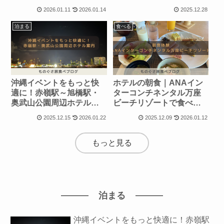
を体験
入れ替わる不具合の解決
2026.01.11
2026.01.14
2025.12.28
メモ
泊まる
食べる
沖縄イベントをもっと快
ホテルの朝食｜ANAイン
適に！赤嶺駅～旭橋駅・
ターコンチネンタル万座
奥武山公園周辺ホテル案
ビーチリゾートで食べ比
内
べ
2025.12.15
2026.01.22
2025.12.09
2026.01.12
もっと見る
泊まる
沖縄イベントをもっと快適に！赤嶺駅