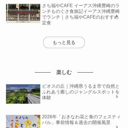
さち福やCAFE イーアス沖縄豊崎のラ
ンチものぐさ食旅記イーアス沖縄豊崎
でランチ｜さち福やCAFEのおすすめ
定食
もっと見る
楽しむ
ビオスの丘｜沖縄県うるま市で自然と
ふれあう癒しのジャングルスポットを
体験
2026年「おきなわ花と食のフェスティ
バル」事前情報＆過去の開催風景