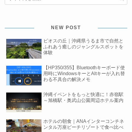
NEW POST
ビオスの丘｜沖縄県うるま市で自然と
ふれあう癒しのジャングルスポットを
体験
【HP350/355】Bluetoothキーボード使
用時にWindowsキーとAltキーが入れ替
わる不具合の解決メモ
沖縄イベントをもっと快適に！赤嶺駅
～旭橋駅・奥武山公園周辺ホテル案内
ホテルの朝食｜ANAインターコンチネ
ンタル万座ビーチリゾートで食べ比べ