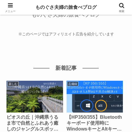
ものぐさ夫婦の旅食べブログ
メニュー
検索
ものぐさ夫婦の旅食べブログ
※このページではアフィリエイト広告を紹介しています
新着記事
楽しむ
忘備録
ビオスの丘｜沖縄県うる
【HP350/355】Bluetooth
ま市で自然とふれあう癒
キーボード使用時に
しのジャングルスポット
WindowsキーとAltキーが