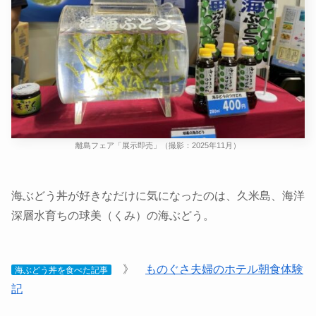
離島フェア「展示即売」（撮影：2025年11月）
海ぶどう丼が好きなだけに気になったのは、久米島、海洋
深層水育ちの球美（くみ）の海ぶどう。
》
ものぐさ夫婦のホテル朝食体験
海ぶどう丼を食べた記事
記