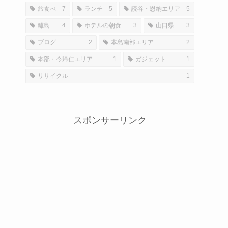
旅食べ
7
ランチ
5
読谷・恩納エリア
5
離島
4
ホテルの朝食
3
山口県
3
ブログ
2
本島南部エリア
2
本部・今帰仁エリア
1
ガジェット
1
リサイクル
1
スポンサーリンク