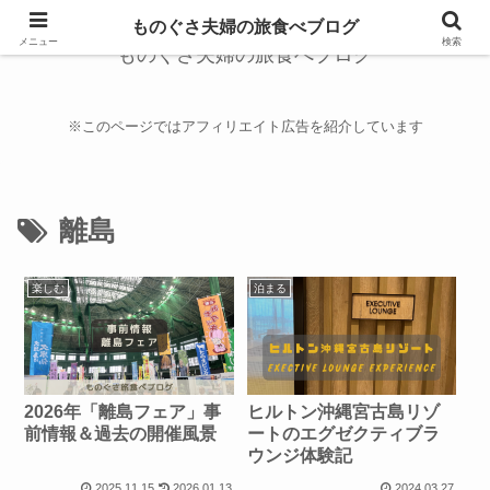
ものぐさ夫婦の旅食べブログ
メニュー
検索
ものぐさ夫婦の旅食べブログ
※このページではアフィリエイト広告を紹介しています
離島
楽しむ
泊まる
2026年「離島フェア」事
ヒルトン沖縄宮古島リゾ
前情報＆過去の開催風景
ートのエグゼクティブラ
ウンジ体験記
2025.11.15
2026.01.13
2024.03.27